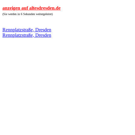
anzeigen auf altesdresden.de
(Sie werden in 6 Sekunden weitergeleitet)
Rennplatzstraße, Dresden
Rennplatzstraße, Dresden