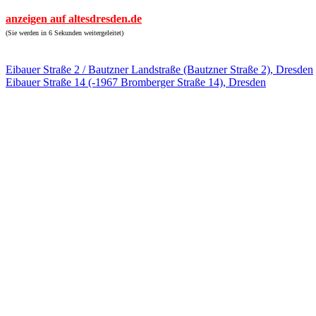
anzeigen auf altesdresden.de
(Sie werden in 6 Sekunden weitergeleitet)
Eibauer Straße 2 / Bautzner Landstraße (Bautzner Straße 2), Dresden
Eibauer Straße 14 (-1967 Bromberger Straße 14), Dresden