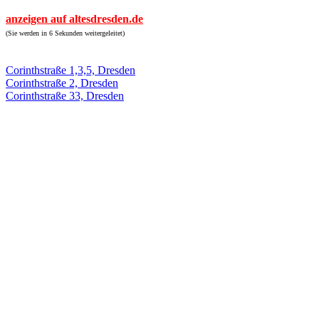
anzeigen auf altesdresden.de
(Sie werden in 6 Sekunden weitergeleitet)
Corinthstraße 1,3,5, Dresden
Corinthstraße 2, Dresden
Corinthstraße 33, Dresden