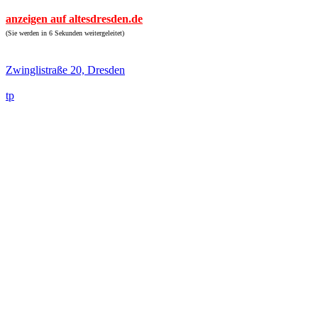
anzeigen auf altesdresden.de
(Sie werden in 6 Sekunden weitergeleitet)
Zwinglistraße 20, Dresden
tp