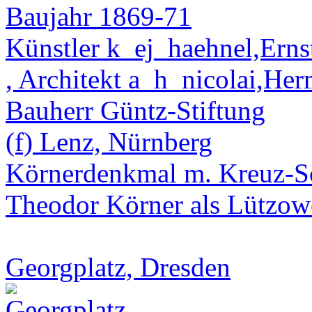
Baujahr 1869-71
Künstler k_ej_haehnel,Erns
, Architekt a_h_nicolai,He
Bauherr Güntz-Stiftung
(f) Lenz, Nürnberg
Körnerdenkmal m. Kreuz-S
Theodor Körner als Lützow
Georgplatz, Dresden