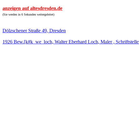
anzeigen auf altesdresden.de
(Sie werden in 6 Sekunden weitergeleitet)
Dölzschener Straße 49, Dresden
1926 Bew.[k#k_we_loch, Walter Eberhard Loch, Maler , Schriftstelle